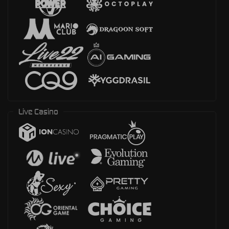
Live Casino