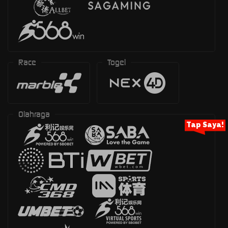
Race
Togel
Olahraga
Tap Saya!