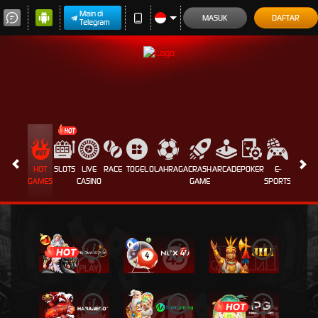
Main di
MASUK
DAFTAR
Telegram
HOT
SLOTS
LIVE
RACE
TOGEL
OLAHRAGA
CRASH
ARCADE
POKER
E-
SABUN
GAMES
CASINO
GAME
SPORTS
AYAM
i
i
i
i
i
i