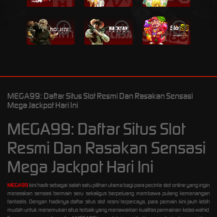
i
i
i
MEGA99: Daftar Situs Slot Resmi Dan Rasakan Sensasi
Mega Jackpot Hari Ini
MEGA99: Daftar Situs Slot
Resmi Dan Rasakan Sensasi
Mega Jackpot Hari Ini
MEGA99
kini hadir sebagai salah satu pilihan utama bagi para pecinta slot online yang ingin
merasakan sensasi bermain seru sekaligus berpeluang membawa pulang kemenangan
fantastis. Dengan hadirnya daftar situs slot resmi terpercaya, para pemain kini jauh lebih
mudah untuk menemukan situs terbaik yang menawarkan kualitas permainan kelas wahid.