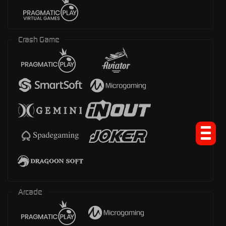
Crash Game
Arcade