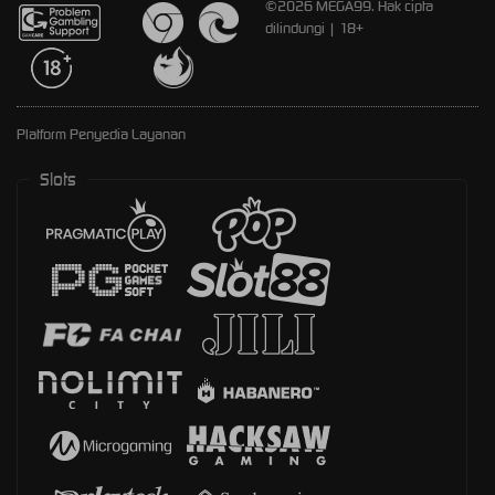
©2026 MEGA99. Hak cipta
dilindungi | 18+
Platform Penyedia Layanan
Slots