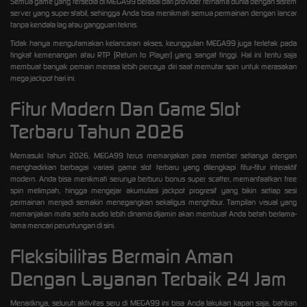
Semua game yang tersedia di MEGA99 berasal dari provider ternama dunia dengan sistem
server yang super stabil, sehingga Anda bisa menikmati semua permainan dengan lancar
tanpa kendala lag atau gangguan teknis.
Tidak hanya mengutamakan kelancaran akses, keunggulan MEGA99 juga terletak pada
tingkat kemenangan atau RTP (Return to Player) yang sangat tinggi. Hal ini tentu saja
membuat banyak pemain merasa lebih percaya diri saat memutar spin untuk merasakan
mega jackpot hari ini.
Fitur Modern Dan Game Slot
Terbaru Tahun 2026
Memasuki tahun 2026, MEGA99 terus memanjakan para member setianya dengan
menghadirkan berbagai variasi game slot terbaru yang dilengkapi fitur-fitur interaktif
modern. Anda bisa menikmati serunya berburu bonus super scatter, memanfaatkan free
spin melimpah, hingga mengejar akumulasi jackpot progresif yang bikin setiap sesi
permainan menjadi semakin menegangkan sekaligus menghibur. Tampilan visual yang
memanjakan mata serta audio lebih dinamis dijamin akan membuat Anda betah berlama-
lama mencari peruntungan di sini.
Fleksibilitas Bermain Aman
Dengan Layanan Terbaik 24 Jam
Menariknya, seluruh aktivitas seru di MEGA99 ini bisa Anda lakukan kapan saja, bahkan