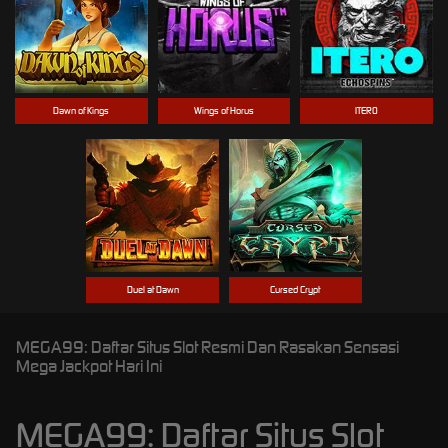
Dawn of Kings
Wings of Horus
ITERO
Duel at Dawn
Cursed Crypt
MEGA99: Daftar Situs Slot Resmi Dan Rasakan Sensasi
Mega Jackpot Hari Ini
MEGA99: Daftar Situs Slot